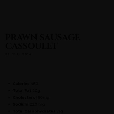
Pontstraße 151, 52062 Aachen
+0241 5686726
PRAWN SAUSAGE
CASSOULET
25. JULI 2014
Calories
480
Total Fat
20g
Cholesterol
60mg
Sodium
220 mg
Total Carbohydrates
71g