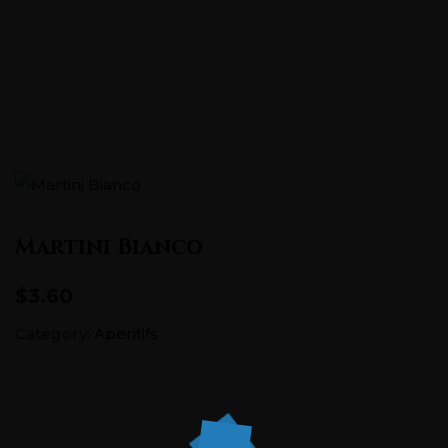
Pontstraße 151, 52062 Aachen
+0241 5686726
Martini Bianco
$3.60
Category:
Aperitifs