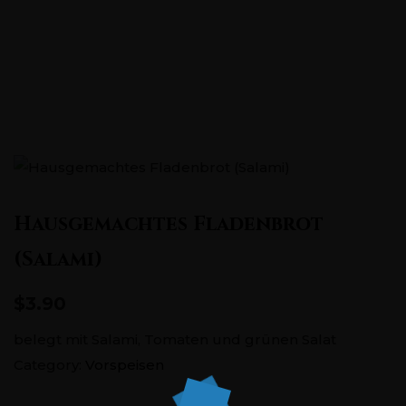
Pontstraße 151, 52062 Aachen
+0241 5686726
Hausgemachtes Fladenbrot
(Salami)
$3.90
belegt mit Salami, Tomaten und grünen Salat
Category:
Vorspeisen