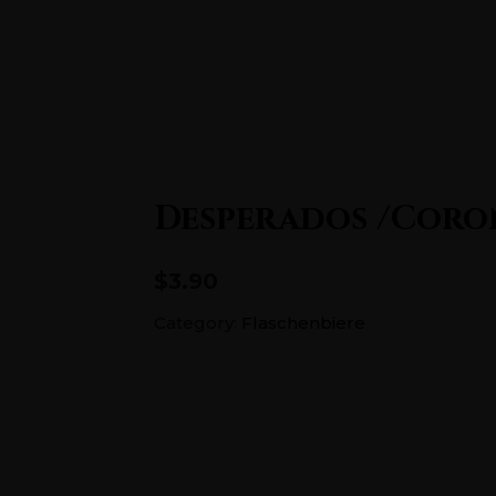
5686726
Home
Desperados /Coro
$3.90
Category:
Flaschenbiere