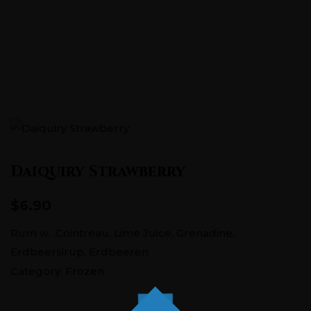
Pontstraße 151, 52062 Aachen
+0241 5686726
Daiquiry Strawberry
$6.90
Rum w. ,Cointreau, Lime Juice, Grenadine,
Erdbeersirup, Erdbeeren
Category:
Frozen