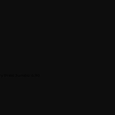
Über uns
Speisekarte
Kontakt
ry Preis Jumbo: 6,90