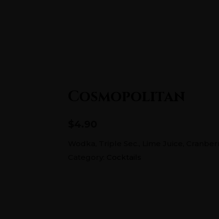
5686726
Home
Cosmopolitan
$4.90
Wodka, Triple Sec., Lime Juice, Cranber
Category:
Cocktails