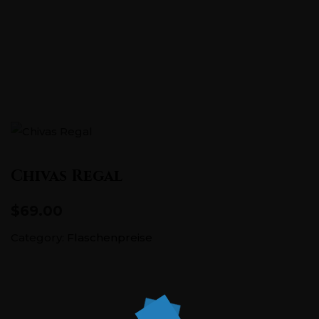
Pontstraße 151, 52062 Aachen
+0241 5686726
Chivas Regal
$69.00
Category:
Flaschenpreise