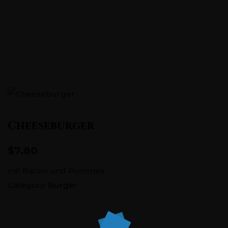
Pontstraße 151, 52062 Aachen
+0241 5686726
Cheeseburger
$7.80
mit Bacon und Pommes
Category:
Burger