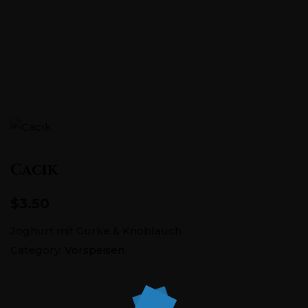
Pontstraße 151, 52062 Aachen
+0241 5686726
Cacık
$3.50
Joghurt mit Gurke & Knoblauch
Category:
Vorspeisen