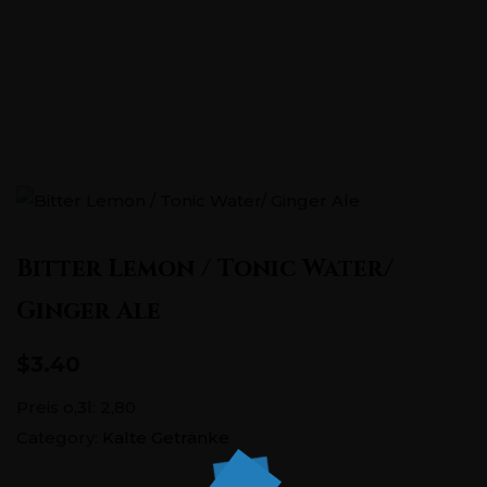
Pontstraße 151, 52062 Aachen
+0241 5686726
Bitter Lemon / Tonic Water/
Ginger Ale
$3.40
Preis o,3l: 2,80
Category:
Kalte Getränke