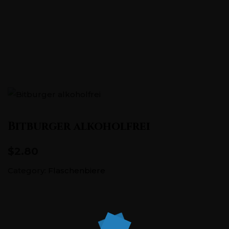
Pontstraße 151, 52062 Aachen
+0241 5686726
Bitburger alkoholfrei
$2.80
Category:
Flaschenbiere