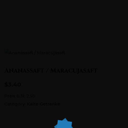
Pontstraße 151, 52062 Aachen
+0241 5686726
Ananassaft / Maracujasaft
$3.40
Preis 0,3l: 2,50
Category:
Kalte Getränke