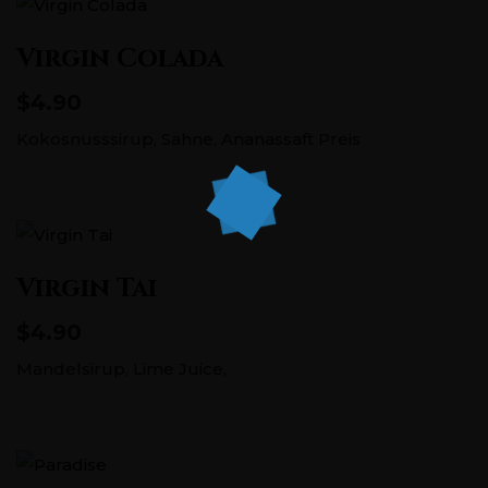
Virgin Colada
$4.90
Kokosnusssirup, Sahne, Ananassaft
Preis
Virgin Tai
$4.90
Mandelsirup, Lime Juice,