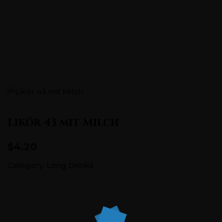
Pontstraße 151, 52062 Aachen
+0241 5686726
Likör 43 mit Milch
$4.20
Category:
Long Drinks