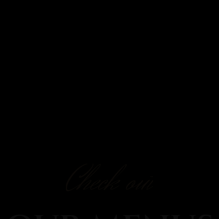
5686726
Home
Check out